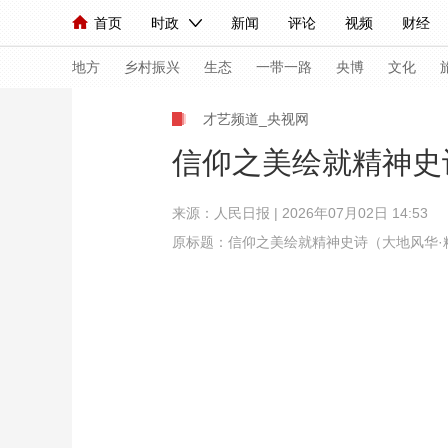
首页
时政
新闻
评论
视频
财经
人民领袖习近平
直播
海外频道
片库
iPanda
栏目大全
联播+
English
中国领导人
节目单
Монгол
听音
央视快评
微视频
习
地方
乡村振兴
生态
一带一路
央博
文化
才艺频道_央视网
总台春晚
网络春晚
共产党员网
秧纪录
信仰之美绘就精神史
来源：
人民日报
| 2026年07月02日 14:53
新闻
国内
国际
评论
经济
军事
原标题：信仰之美绘就精神史诗（大地风华·
人民领袖习近平
联播+
热解读
天天学习
视频
小央视频
小央直播
直播中国
熊猫
现场
前线
比划
快看
蓝海中国
新兵
体育
直播
竞猜
2026年世界杯
2026
VIP会员
CCTV奥林匹克频道
生活体育大会