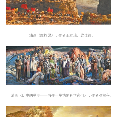
油画《红旗渠》，作者王君瑞、梁佳卿。
油画《历史的星空——两弹一星功勋科学家们》，作者骆根兴。