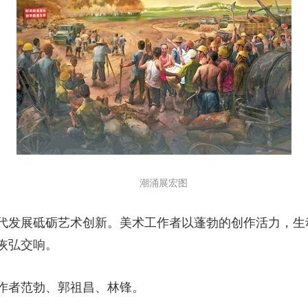
潮涌展宏图
发展砥砺艺术创新。美术工作者以蓬勃的创作活力，生
恢弘交响。
者范勃、郭祖昌、林锋。