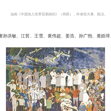
油画《中国加入世界贸易组织》（局部），作者邬大勇、陈洁。
孙洪敏、江哲、王雪、黄伟超、姜浩、孙广煦、黄皓璋