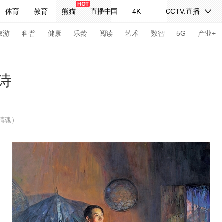
体育
教育
熊猫
直播中国
4K
CCTV.直播
式妙语
主持人
下载央视影音
热解读
天天学习
旅游
科普
健康
乐龄
阅读
艺术
数智
5G
产业+
纪录片网
国家大剧院
大型活动
诗
科技
法治
文娱
人物
公益
图片
精魂）
习式妙语
央视快评
央视网评
光华锐评
锋面
频道
VR/AR
4K专区
全景新闻
请入列
人生第一次
人生第二次
年冬奥会
CBA
NBA
中超
国足
国际足球
网球
综
体育江湖
文化体育
冰雪道路
足球道路