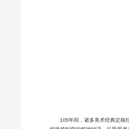
财经
教育
乡村振兴
生态环境
一带一路
大国智造
大国展会
大国保险
云顶对话
CCTV.节目官网
直播
节目单
栏目
片库
105年间，诸多美术经典定格红