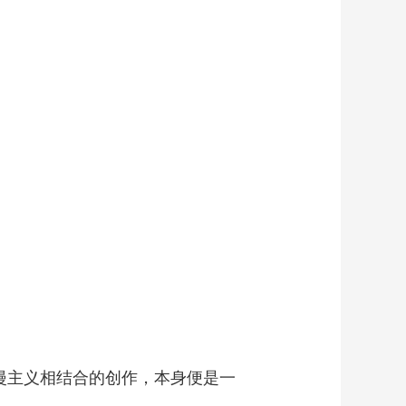
艺术
汽车
数智
5G
产业+
时尚
天气
才艺
网展
央央好物
漫主义相结合的创作，本身便是一