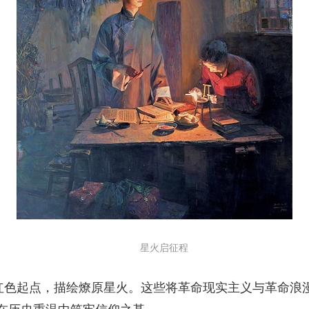
央博
非遗
文化
旅游
科普
健康
乐龄
阅读
云起
超级工厂
智敬中国
全民健康
颜选攻略
海洋
热播榜
总台企业白名单
星火启征程
色起点，描绘燎原星火。这些将革命现实主义与革命浪