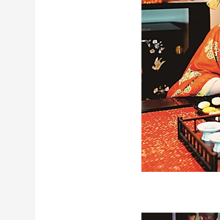
财经
教育
乡村振兴
生态环境
一带一路
大国智造
大国展会
大国保险
云顶对话
CCTV.节目官网
直播
节目单
栏目
片库