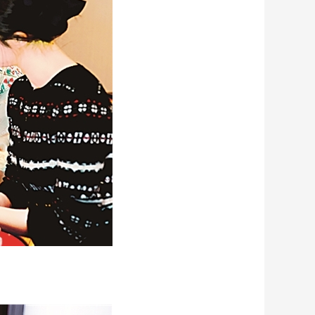
艺术
汽车
数智
5G
产业+
时尚
天气
才艺
网展
央央好物