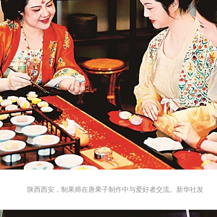
央博
非遗
文化
旅游
科普
健康
乐龄
阅读
云起
超级工厂
智敬中国
全民健康
颜选攻略
海洋
热播榜
总台企业白名单
陕西西安，制果师在唐果子制作中与爱好者交流。新华社发