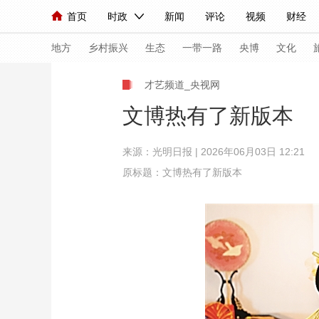
首页
时政
新闻
评论
视频
财经
人民领袖习近平
直播
海外频道
片库
iPanda
栏目大全
联播+
English
中国领导人
节目单
Монгол
听音
央视快评
微视频
习
地方
乡村振兴
生态
一带一路
央博
文化
才艺频道_央视网
总台春晚
网络春晚
共产党员网
秧纪录
文博热有了新版本
来源：
光明日报
| 2026年06月03日 12:21
新闻
国内
国际
评论
经济
军事
原标题：文博热有了新版本
人民领袖习近平
联播+
热解读
天天学习
视频
小央视频
小央直播
直播中国
熊猫
现场
前线
比划
快看
蓝海中国
新兵
体育
直播
竞猜
2026年世界杯
2026
VIP会员
CCTV奥林匹克频道
生活体育大会