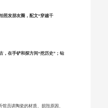
拍照发朋友圈，配文“穿越千
古，在手铲和探方间“挖历史”；钻
听馆员讲陶瓷的材质、损毁原因、