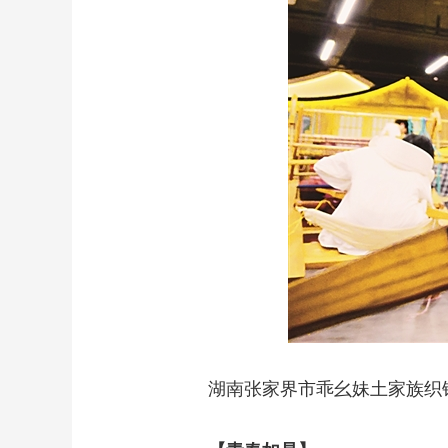
湖南张家界市乖幺妹土家族织锦