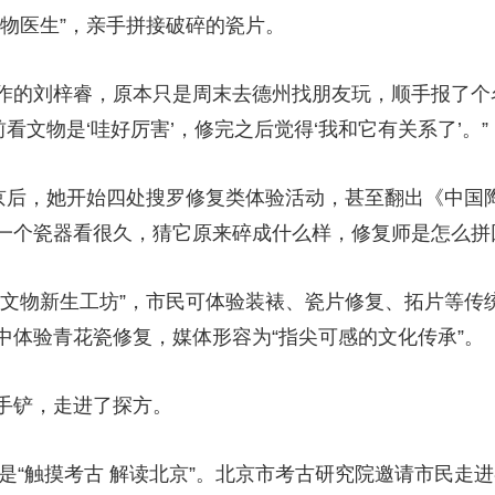
物医生”，亲手拼接破碎的瓷片。
的刘梓睿，原本只是周末去德州找朋友玩，顺手报了个名
看文物是‘哇好厉害’，修完之后觉得‘我和它有关系了’。”
后，她开始四处搜罗修复类体验活动，甚至翻出《中国陶
一个瓷器看很久，猜它原来碎成什么样，修复师是怎么拼
物新生工坊”，市民可体验装裱、瓷片修复、拓片等传
中体验青花瓷修复，媒体形容为“指尖可感的文化传承”。
铲，走进了探方。
是“触摸考古 解读北京”。北京市考古研究院邀请市民走