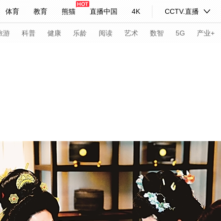
体育
教育
熊猫
直播中国
4K
CCTV.直播
式妙语
主持人
下载央视影音
热解读
天天学习
旅游
科普
健康
乐龄
阅读
艺术
数智
5G
产业+
纪录片网
国家大剧院
大型活动
科技
法治
文娱
人物
公益
图片
习式妙语
央视快评
央视网评
光华锐评
锋面
频道
VR/AR
4K专区
全景新闻
请入列
人生第一次
人生第二次
年冬奥会
CBA
NBA
中超
国足
国际足球
网球
综
体育江湖
文化体育
冰雪道路
足球道路