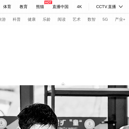
体育
教育
熊猫
直播中国
4K
CCTV.直播
式妙语
主持人
下载央视影音
热解读
天天学习
旅游
科普
健康
乐龄
阅读
艺术
数智
5G
产业+
纪录片网
国家大剧院
大型活动
科技
法治
文娱
人物
公益
图片
习式妙语
央视快评
央视网评
光华锐评
锋面
频道
VR/AR
4K专区
全景新闻
请入列
人生第一次
人生第二次
年冬奥会
CBA
NBA
中超
国足
国际足球
网球
综
体育江湖
文化体育
冰雪道路
足球道路