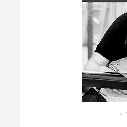
财经
教育
乡村振兴
生态环境
一带一路
大国智造
大国展会
大国保险
云顶对话
CCTV.节目官网
直播
节目单
栏目
片库