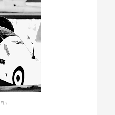
艺术
汽车
数智
5G
产业+
时尚
天气
才艺
网展
央央好物
明图片