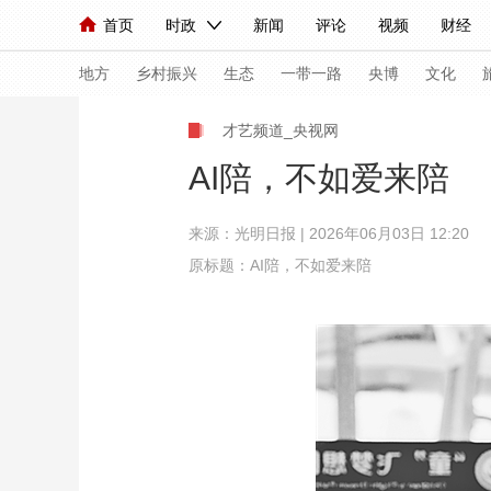
首页
时政
新闻
评论
视频
财经
人民领袖习近平
直播
海外频道
片库
iPanda
栏目大全
联播+
English
中国领导人
节目单
Монгол
听音
央视快评
微视频
习
地方
乡村振兴
生态
一带一路
央博
文化
才艺频道_央视网
总台春晚
网络春晚
共产党员网
秧纪录
AI陪，不如爱来陪
来源：
光明日报
| 2026年06月03日 12:20
新闻
国内
国际
评论
经济
军事
原标题：AI陪，不如爱来陪
人民领袖习近平
联播+
热解读
天天学习
视频
小央视频
小央直播
直播中国
熊猫
现场
前线
比划
快看
蓝海中国
新兵
体育
直播
竞猜
2026年世界杯
2026
VIP会员
CCTV奥林匹克频道
生活体育大会