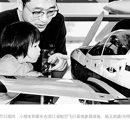
央博
非遗
文化
旅游
科普
健康
乐龄
阅读
云起
超级工厂
智敬中国
全民健康
颜选攻略
海洋
热播榜
总台企业白名单
节日期间，小朋友和家长在浙江省航空飞行基地参观体验。杨玉岗摄/光