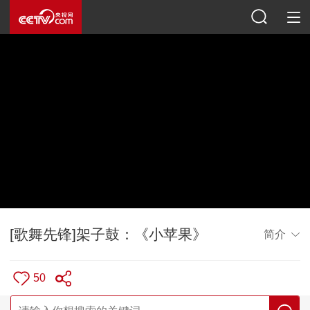
[歌舞先锋]架子鼓：《小苹果》
简介
50