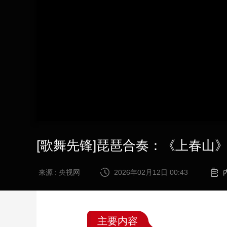
财经
教育
乡村振兴
生态环境
一带一路
大国智造
大国展会
大国保险
云顶对话
CCTV.节目官网
直播
节目单
栏目
片库
[歌舞先锋]琵琶合奏：《上春山
来源 : 央视网
2026年02月12日 00:43
主要内容