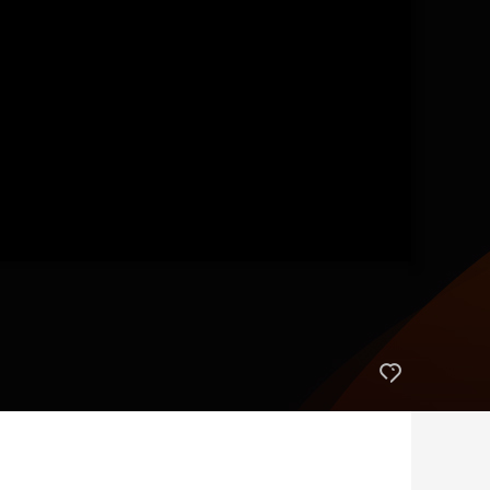
艺术
汽车
数智
5G
产业+
时尚
天气
才艺
网展
央央好物