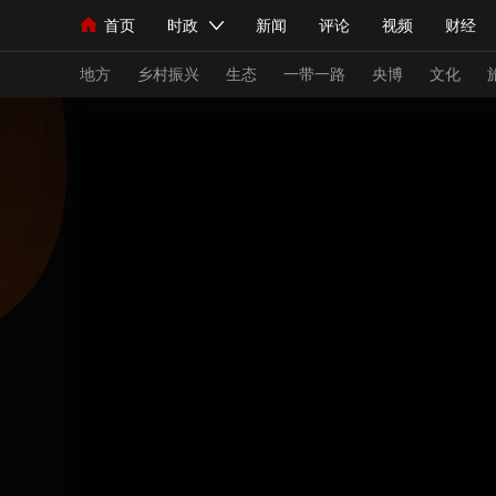
首页
时政
新闻
评论
视频
财经
人民领袖习近平
直播
海外频道
片库
iPanda
栏目大全
联播+
English
中国领导人
节目单
Монгол
听音
央视快评
微视频
习
地方
乡村振兴
生态
一带一路
央博
文化
总台春晚
网络春晚
共产党员网
秧纪录
新闻
国内
国际
评论
经济
军事
人民领袖习近平
联播+
热解读
天天学习
视频
小央视频
小央直播
直播中国
熊猫
现场
前线
比划
快看
蓝海中国
新兵
体育
直播
竞猜
2026年世界杯
2026
VIP会员
CCTV奥林匹克频道
生活体育大会