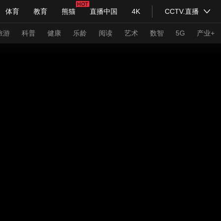
体育
教育
熊猫
直播中国
4K
CCTV.直播
式妙语
主持人
下载央视影音
热解读
天天学习
旅游
科普
健康
乐龄
阅读
艺术
数智
5G
产业+
纪录片网
国家大剧院
大型活动
科技
法治
文娱
人物
公益
图片
习式妙语
央视快评
央视网评
光华锐评
锋面
频道
VR/AR
4K专区
全景新闻
请入列
人生第一次
人生第二次
年冬奥会
CBA
NBA
中超
国足
国际足球
网球
综
体育江湖
文化体育
冰雪道路
足球道路