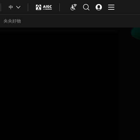
中
央央好物
合体育
亚冬会