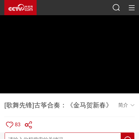
[歌舞先锋]古筝合奏：《金马贺新春》
简介
83