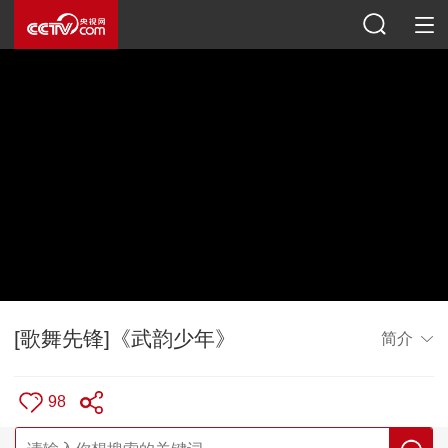
[歌舞先锋]《武韵少年》
简介
98