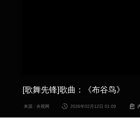
财经
教育
乡村振兴
生态环境
一带一路
大国智造
大国展会
大国保险
云顶对话
CCTV.节目官网
直播
节目单
栏目
片库
[歌舞先锋]歌曲：《布谷鸟》
来源 : 央视网
2026年02月12日 01:09