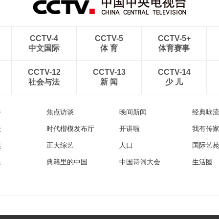
CCTV-4
CCTV-5
CCTV-5+
中文国际
体 育
体育赛事
CCTV-12
CCTV-13
CCTV-14
社会与法
新 闻
少 儿
播
焦点访谈
晚间新闻
经典咏
法
时代楷模发布厅
开讲啦
我有传
然
正大综艺
人口
国际艺
眼
典籍里的中国
中国诗词大会
生活圈