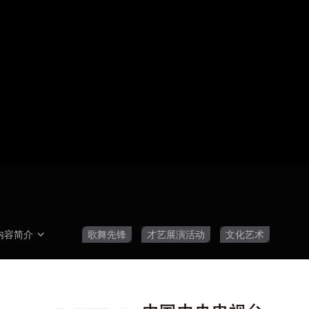
央博
非遗
文化
旅游
科普
健康
乐龄
阅读
云起
超级工厂
智敬中国
全民健康
颜选攻略
海洋
热播榜
总台企业白名单
内容简介
歌舞先锋
才艺展演活动
文化艺术