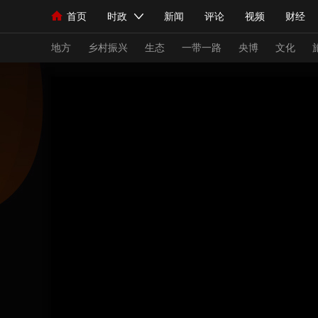
首页
时政
新闻
评论
视频
财经
人民领袖习近平
直播
海外频道
片库
iPanda
栏目大全
联播+
English
中国领导人
节目单
Монгол
听音
央视快评
微视频
习
地方
乡村振兴
生态
一带一路
央博
文化
总台春晚
网络春晚
共产党员网
秧纪录
新闻
国内
国际
评论
经济
军事
人民领袖习近平
联播+
热解读
天天学习
视频
小央视频
小央直播
直播中国
熊猫
现场
前线
比划
快看
蓝海中国
新兵
体育
直播
竞猜
2026年世界杯
2026
VIP会员
CCTV奥林匹克频道
生活体育大会