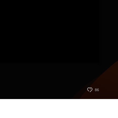
艺术
汽车
数智
5G
产业+
时尚
天气
才艺
网展
央央好物
86