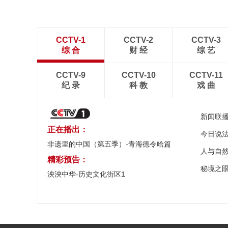
CCTV-1
CCTV-2
CCTV-3
综 合
财 经
综 艺
CCTV-9
CCTV-10
CCTV-11
纪 录
科 教
戏 曲
新闻联
正在播出：
今日说
非遗里的中国（第五季）-青海德令哈篇
人与自
精彩预告：
秘境之
泱泱中华-历史文化街区1