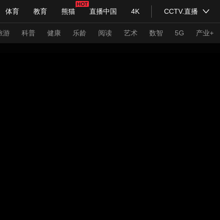
体育
教育
熊猫
直播中国
4K
CCTV.直播
式妙语
主持人
下载央视影音
热解读
天天学习
旅游
科普
健康
乐龄
阅读
艺术
数智
5G
产业+
纪录片网
国家大剧院
大型活动
科技
法治
文娱
人物
公益
图片
习式妙语
央视快评
央视网评
光华锐评
锋面
频道
VR/AR
4K专区
全景新闻
请入列
人生第一次
人生第二次
年冬奥会
CBA
NBA
中超
国足
国际足球
网球
综
体育江湖
文化体育
冰雪道路
足球道路