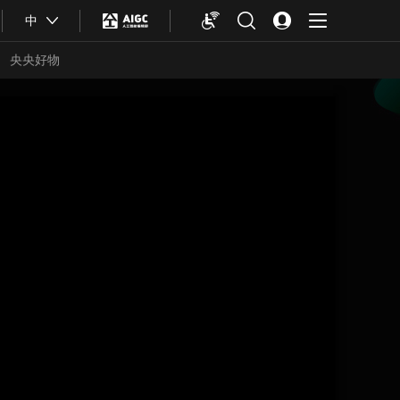
中
央央好物
合体育
亚冬会