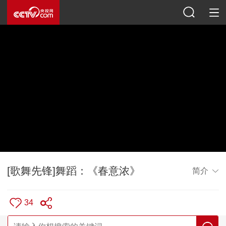
[歌舞先锋]舞蹈：《春意浓》
简介
34