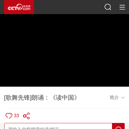
[歌舞先锋]朗诵：《读中国》
简介
33