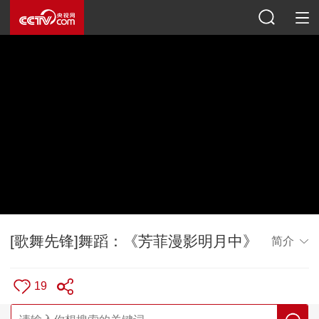
[歌舞先锋]舞蹈：《芳菲漫影明月中》
简介
19