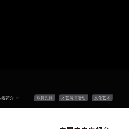
央博
非遗
文化
旅游
科普
健康
乐龄
阅读
云起
超级工厂
智敬中国
全民健康
颜选攻略
海洋
热播榜
总台企业白名单
》
内容简介
歌舞先锋
才艺展演活动
文化艺术