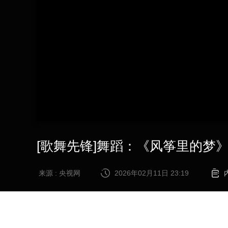
财经
教育
乡村振兴
生态环境
一带一路
大国智造
大国展会
大国保险
云顶对话
CCTV.节目官网
直播
节目单
栏目
片库
[歌舞先锋]舞蹈：《风筝里的梦
来源 : 央视网
2026年02月11日 23:19