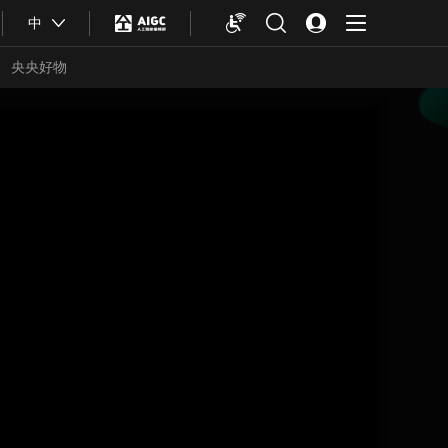
中
央央好物
合体育
亚冬会