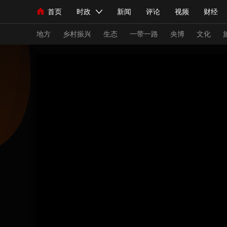
首页
时政
新闻
评论
视频
财经
人民领袖习近平
直播
海外频道
片库
iPanda
栏目大全
联播+
English
中国领导人
节目单
Монгол
听音
央视快评
微视频
习
地方
乡村振兴
生态
一带一路
央博
文化
总台春晚
网络春晚
共产党员网
秧纪录
新闻
国内
国际
评论
经济
军事
人民领袖习近平
联播+
热解读
天天学习
视频
小央视频
小央直播
直播中国
熊猫
现场
前线
比划
快看
蓝海中国
新兵
体育
直播
竞猜
2026年世界杯
2026
VIP会员
CCTV奥林匹克频道
生活体育大会