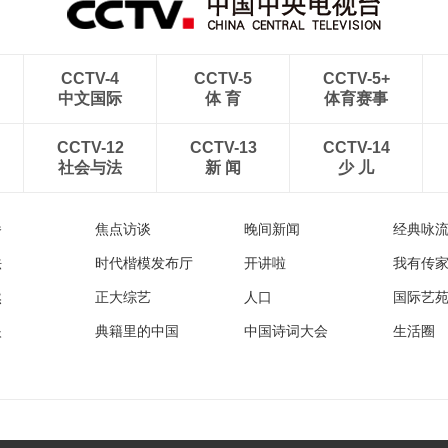
CCTV-4
CCTV-5
CCTV-5+
中文国际
体 育
体育赛事
CCTV-12
CCTV-13
CCTV-14
社会与法
新 闻
少 儿
播
焦点访谈
晚间新闻
经典咏
法
时代楷模发布厅
开讲啦
我有传
然
正大综艺
人口
国际艺
眼
典籍里的中国
中国诗词大会
生活圈