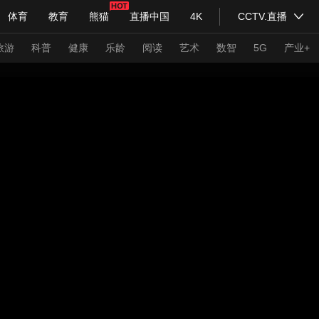
体育
教育
熊猫
直播中国
4K
CCTV.直播
式妙语
主持人
下载央视影音
热解读
天天学习
旅游
科普
健康
乐龄
阅读
艺术
数智
5G
产业+
纪录片网
国家大剧院
大型活动
科技
法治
文娱
人物
公益
图片
习式妙语
央视快评
央视网评
光华锐评
锋面
频道
VR/AR
4K专区
全景新闻
请入列
人生第一次
人生第二次
年冬奥会
CBA
NBA
中超
国足
国际足球
网球
综
体育江湖
文化体育
冰雪道路
足球道路