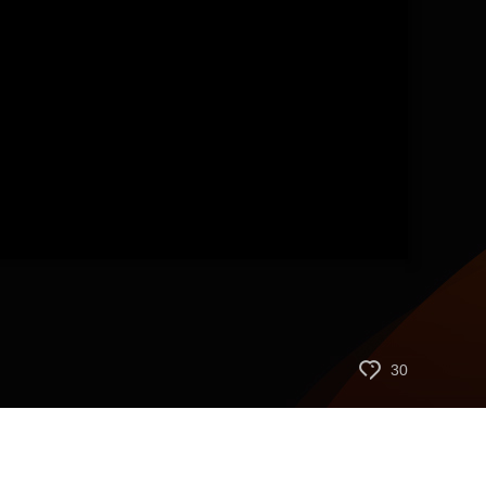
艺术
汽车
数智
5G
产业+
时尚
天气
才艺
网展
央央好物
30