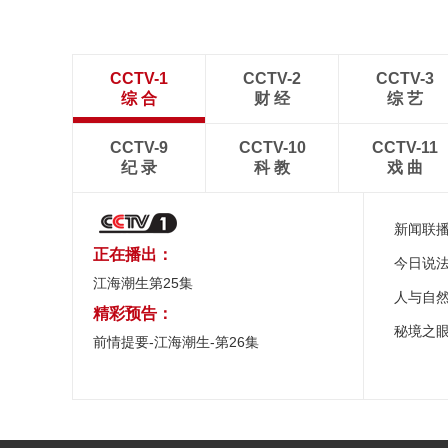
CCTV-1
CCTV-2
CCTV-3
综 合
财 经
综 艺
CCTV-9
CCTV-10
CCTV-11
纪 录
科 教
戏 曲
新闻联
正在播出：
今日说
江海潮生第25集
人与自
精彩预告：
秘境之
前情提要-江海潮生-第26集