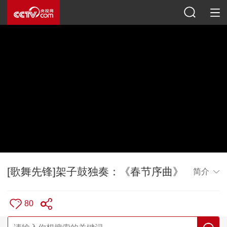
[歌舞先锋]架子鼓独奏：《春节序曲》
简介
80