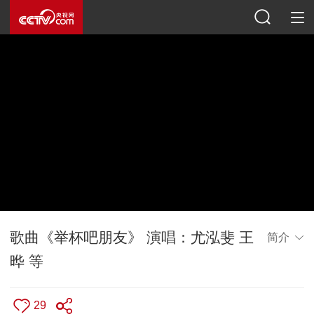
歌曲《举杯吧朋友》 演唱：尤泓斐 王
简介
晔 等
29