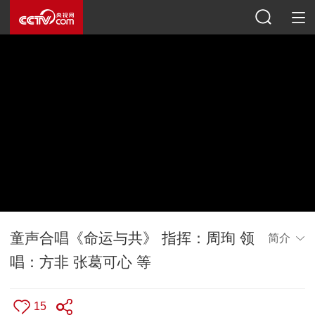
童声合唱《命运与共》 指挥：周珣 领
简介
唱：方非 张葛可心 等
15