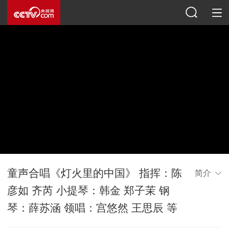
童声合唱《灯火里的中国》 指挥：陈
简介
彦如 齐芮 小提琴：韩金 郑子茉 钢
琴：薛苏涵 领唱：宫悠然 王思辰 等