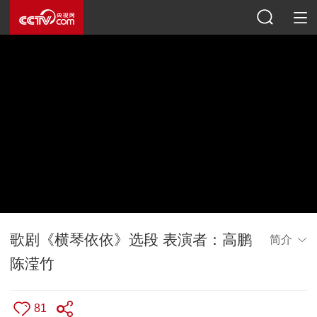
歌剧《横琴依依》选段 表演者：高鹏
简介
陈滢竹
81