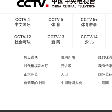
CCTV-4
CCTV-5
CCTV-5+
中文国际
体 育
体育赛事
CCTV-12
CCTV-13
CCTV-14
社会与法
新 闻
少 儿
播
焦点访谈
晚间新闻
经典咏
法
时代楷模发布厅
开讲啦
我有传
然
正大综艺
人口
国际艺
眼
典籍里的中国
中国诗词大会
生活圈