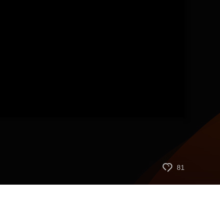
艺术
汽车
数智
5G
产业+
时尚
天气
才艺
网展
央央好物
81