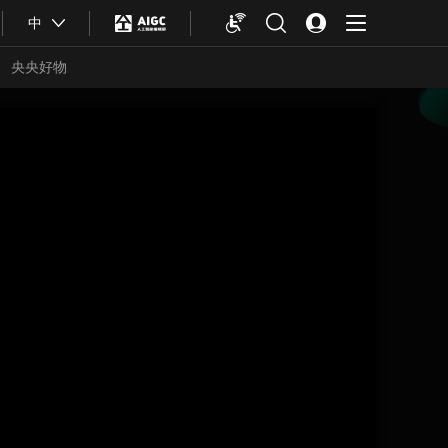
中
央央好物
合体育
亚冬会