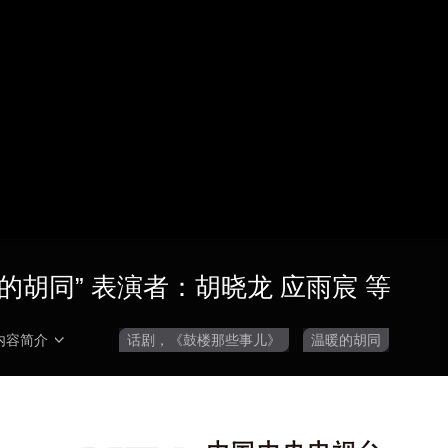
央博
非遗
文化
旅游
科普
健康
乐龄
阅读
云起
超级工厂
智敬中国
全民健康
颜选攻略
海洋
热播榜
总台企业白名单
胡同” 表演者：胡晓龙 应雨宸 等
内容简介
话剧，《鼓楼那些事儿》
温暖的胡同