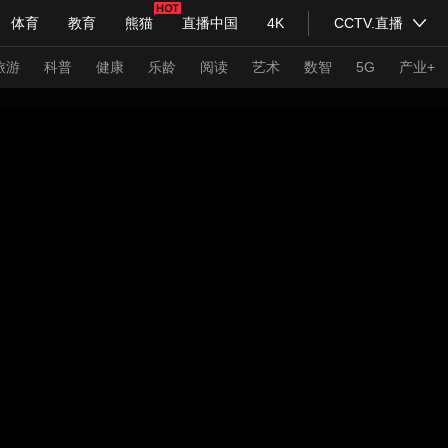
体育
教育
熊猫
直播中国
4K
CCTV.直播
式妙语
主持人
下载央视影音
热解读
天天学习
旅游
科普
健康
乐龄
阅读
艺术
数智
5G
产业+
纪录片网
国家大剧院
大型活动
科技
法治
文娱
人物
公益
图片
习式妙语
央视快评
央视网评
光华锐评
锋面
频道
VR/AR
4K专区
全景新闻
请入列
人生第一次
人生第二次
年冬奥会
CBA
NBA
中超
国足
国际足球
网球
综
体育江湖
文化体育
冰雪道路
足球道路