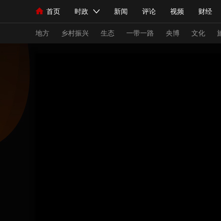
首页
时政
新闻
评论
视频
财经
人民领袖习近平
直播
海外频道
片库
iPanda
栏目大全
联播+
English
中国领导人
节目单
Монгол
听音
央视快评
微视频
习
地方
乡村振兴
生态
一带一路
央博
文化
总台春晚
网络春晚
共产党员网
秧纪录
新闻
国内
国际
评论
经济
军事
人民领袖习近平
联播+
热解读
天天学习
视频
小央视频
小央直播
直播中国
熊猫
现场
前线
比划
快看
蓝海中国
新兵
体育
直播
竞猜
2026年世界杯
2026
VIP会员
CCTV奥林匹克频道
生活体育大会