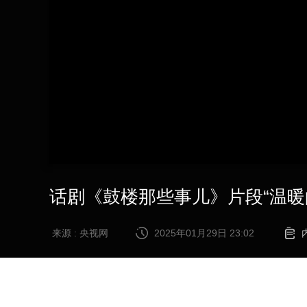
财经
教育
乡村振兴
生态环境
一带一路
大国智造
大国展会
大国保险
云顶对话
CCTV.节目官网
直播
节目单
栏目
片库
话剧《鼓楼那些事儿》片段“温暖的
来源 : 央视网
2025年01月29日 23:02