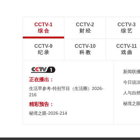
CCTV-1
CCTV-2
CCTV-3
综 合
财 经
综 艺
CCTV-9
CCTV-10
CCTV-11
纪 录
科 教
戏 曲
新闻联
正在播出：
今日说
生活早参考-特别节目（生活圈）2026-
人与自
216
秘境之
精彩预告：
秘境之眼-2026-214