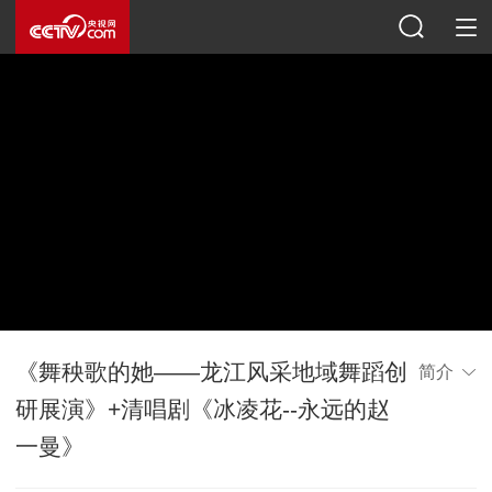
《舞秧歌的她——龙江风采地域舞蹈创
简介
研展演》+清唱剧《冰凌花--永远的赵
一曼》