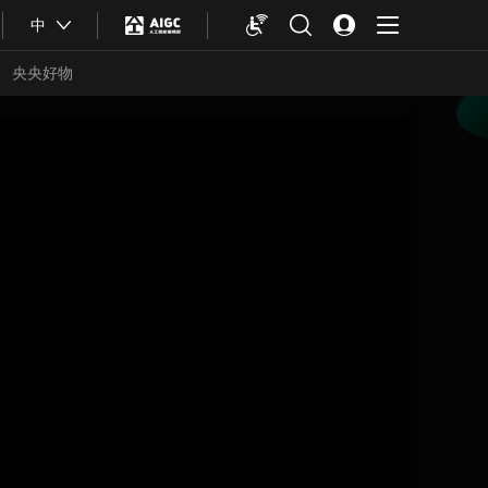
中
央央好物
合体育
亚冬会