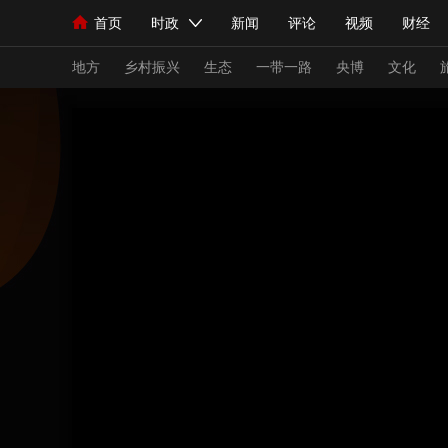
首页
时政
新闻
评论
视频
财经
人民领袖习近平
直播
海外频道
片库
iPanda
栏目大全
联播+
English
中国领导人
节目单
Монгол
听音
央视快评
微视频
习
地方
乡村振兴
生态
一带一路
央博
文化
总台春晚
网络春晚
共产党员网
秧纪录
新闻
国内
国际
评论
经济
军事
人民领袖习近平
联播+
热解读
天天学习
视频
小央视频
小央直播
直播中国
熊猫
现场
前线
比划
快看
蓝海中国
新兵
体育
直播
竞猜
2026年世界杯
2026
VIP会员
CCTV奥林匹克频道
生活体育大会