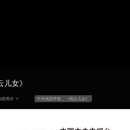
央博
非遗
文化
旅游
科普
健康
乐龄
阅读
云起
超级工厂
智敬中国
全民健康
颜选攻略
海洋
热播榜
总台企业白名单
云儿女》
内容简介
中央戏剧学院，《风云儿女》