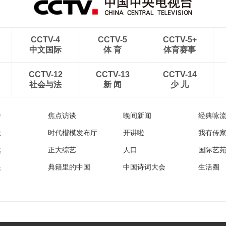
CCTV-4
CCTV-5
CCTV-5+
中文国际
体 育
体育赛事
CCTV-12
CCTV-13
CCTV-14
社会与法
新 闻
少 儿
播
焦点访谈
晚间新闻
经典咏
法
时代楷模发布厅
开讲啦
我有传
然
正大综艺
人口
国际艺
眼
典籍里的中国
中国诗词大会
生活圈