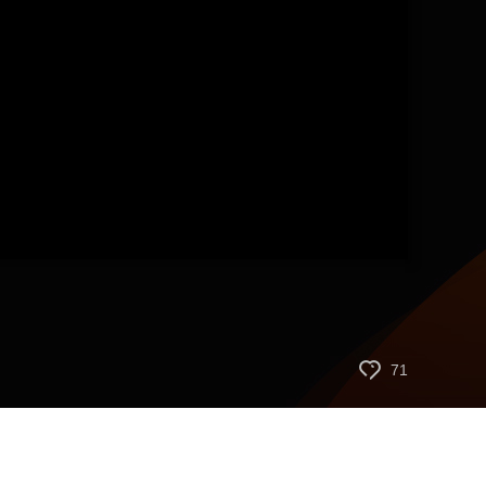
艺术
汽车
数智
5G
产业+
时尚
天气
才艺
网展
央央好物
71