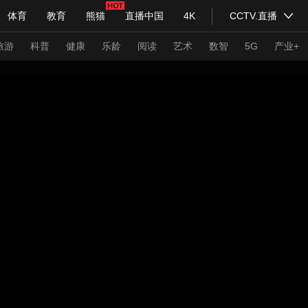
体育
教育
熊猫
直播中国
4K
CCTV.直播
式妙语
主持人
下载央视影音
热解读
天天学习
旅游
科普
健康
乐龄
阅读
艺术
数智
5G
产业+
纪录片网
国家大剧院
大型活动
科技
法治
文娱
人物
公益
图片
习式妙语
央视快评
央视网评
光华锐评
锋面
频道
VR/AR
4K专区
全景新闻
请入列
人生第一次
人生第二次
年冬奥会
CBA
NBA
中超
国足
国际足球
网球
综
体育江湖
文化体育
冰雪道路
足球道路