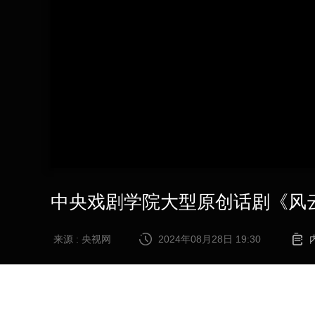
财经
教育
乡村振兴
生态环境
一带一路
大国智造
大国展会
大国保险
云顶对话
CCTV.节目官网
直播
节目单
栏目
片库
中央戏剧学院大型原创话剧《风
来源 : 央视网
2024年08月28日 19:30