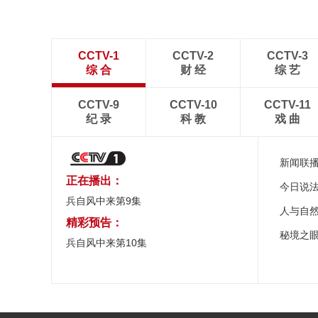
CCTV-1
CCTV-2
CCTV-3
综 合
财 经
综 艺
CCTV-9
CCTV-10
CCTV-11
纪 录
科 教
戏 曲
新闻联
正在播出：
今日说
兵自风中来第9集
人与自
精彩预告：
秘境之
兵自风中来第10集