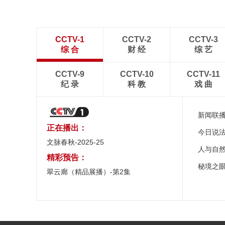
CCTV-1
CCTV-2
CCTV-3
综 合
财 经
综 艺
CCTV-9
CCTV-10
CCTV-11
纪 录
科 教
戏 曲
新闻联
正在播出：
今日说
文脉春秋-2025-25
人与自
精彩预告：
秘境之
翠云廊（精品展播）-第2集