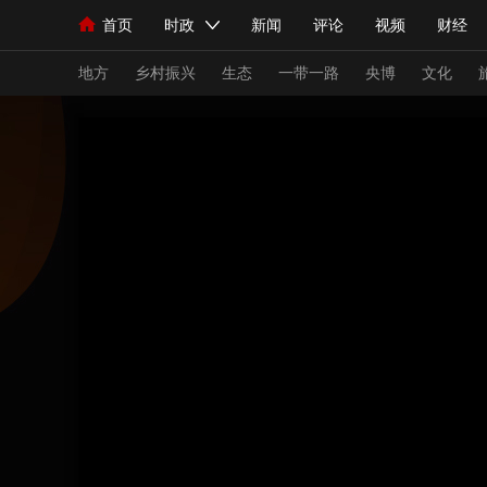
首页
时政
新闻
评论
视频
财经
人民领袖习近平
直播
海外频道
片库
iPanda
栏目大全
联播+
English
中国领导人
节目单
Монгол
听音
央视快评
微视频
习
地方
乡村振兴
生态
一带一路
央博
文化
总台春晚
网络春晚
共产党员网
秧纪录
新闻
国内
国际
评论
经济
军事
人民领袖习近平
联播+
热解读
天天学习
视频
小央视频
小央直播
直播中国
熊猫
现场
前线
比划
快看
蓝海中国
新兵
体育
直播
竞猜
2026年世界杯
2026
VIP会员
CCTV奥林匹克频道
生活体育大会