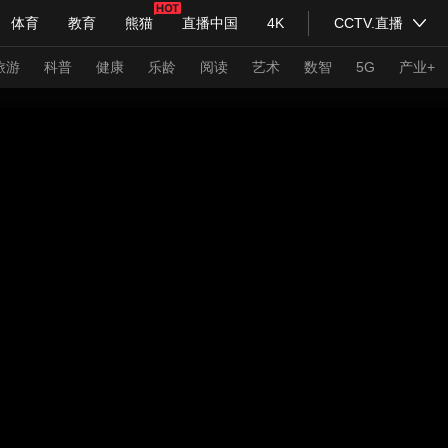
体育
教育
熊猫
直播中国
4K
CCTV.直播
式妙语
主持人
下载央视影音
热解读
天天学习
旅游
科普
健康
乐龄
阅读
艺术
数智
5G
产业+
纪录片网
国家大剧院
大型活动
科技
法治
文娱
人物
公益
图片
习式妙语
央视快评
央视网评
光华锐评
锋面
频道
VR/AR
4K专区
全景新闻
请入列
人生第一次
人生第二次
年冬奥会
CBA
NBA
中超
国足
国际足球
网球
综
体育江湖
文化体育
冰雪道路
足球道路