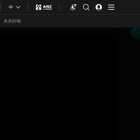
中
央央好物
合体育
亚冬会