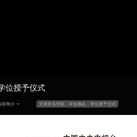
央博
非遗
文化
旅游
科普
健康
乐龄
阅读
云起
超级工厂
智敬中国
全民健康
颜选攻略
海洋
热播榜
总台企业白名单
暨学位授予仪式
内容简介
天津音乐学院，毕业典礼，学位授予仪式