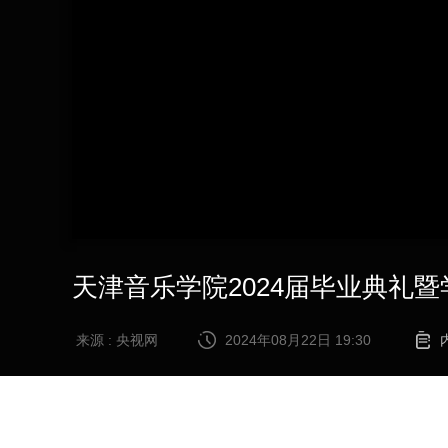
财经
教育
乡村振兴
生态环境
一带一路
大国智造
大国展会
大国保险
云顶对话
CCTV.节目官网
直播
节目单
栏目
片库
天津音乐学院2024届毕业典礼
来源 : 央视网
2024年08月22日 19:30