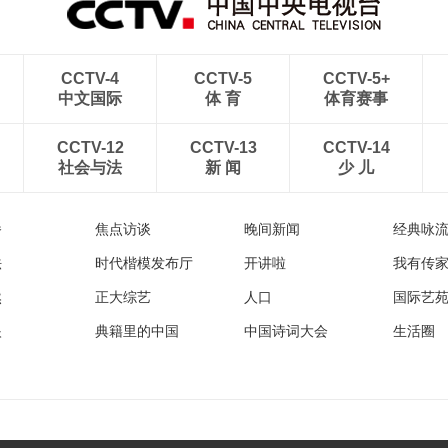
CCTV-4
CCTV-5
CCTV-5+
中文国际
体 育
体育赛事
CCTV-12
CCTV-13
CCTV-14
社会与法
新 闻
少 儿
播
焦点访谈
晚间新闻
经典咏
法
时代楷模发布厅
开讲啦
我有传
然
正大综艺
人口
国际艺
眼
典籍里的中国
中国诗词大会
生活圈