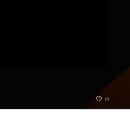
艺术
汽车
数智
5G
产业+
时尚
天气
才艺
网展
央央好物
19