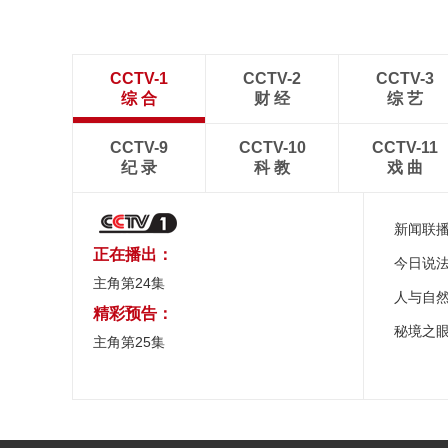
CCTV-1
CCTV-2
CCTV-3
综 合
财 经
综 艺
CCTV-9
CCTV-10
CCTV-11
纪 录
科 教
戏 曲
新闻联
正在播出：
今日说
主角第24集
人与自
精彩预告：
秘境之
主角第25集