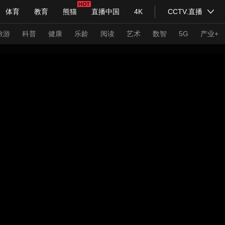
体育
教育
熊猫
直播中国
4K
CCTV.直播
式妙语
主持人
下载央视影音
热解读
天天学习
旅游
科普
健康
乐龄
阅读
艺术
数智
5G
产业+
纪录片网
国家大剧院
大型活动
科技
法治
文娱
人物
公益
图片
习式妙语
央视快评
央视网评
光华锐评
锋面
频道
VR/AR
4K专区
全景新闻
请入列
人生第一次
人生第二次
年冬奥会
CBA
NBA
中超
国足
国际足球
网球
综
体育江湖
文化体育
冰雪道路
足球道路