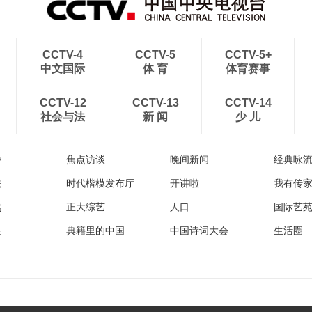
CCTV-4
CCTV-5
CCTV-5+
中文国际
体 育
体育赛事
CCTV-12
CCTV-13
CCTV-14
社会与法
新 闻
少 儿
播
焦点访谈
晚间新闻
经典咏
法
时代楷模发布厅
开讲啦
我有传
然
正大综艺
人口
国际艺
眼
典籍里的中国
中国诗词大会
生活圈