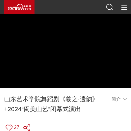
山东艺术学院舞蹈剧《羲之·遗韵》
简介
+2024“闳美山艺”闭幕式演出
27