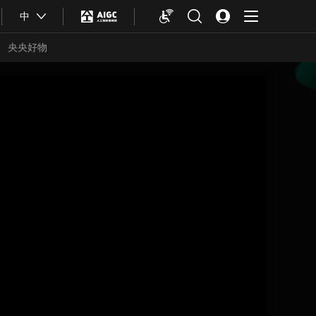
中
央央好物
合体育
亚冬会