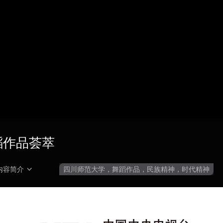
央博
非遗
文化
旅游
科普
健康
乐龄
阅读
云起
超级工厂
智敬中国
全民健康
颜选攻略
海洋
热播榜
总台企业白名单
蹈作品荟萃
内容简介
四川师范大学，舞蹈作品，民族精神，时代精神