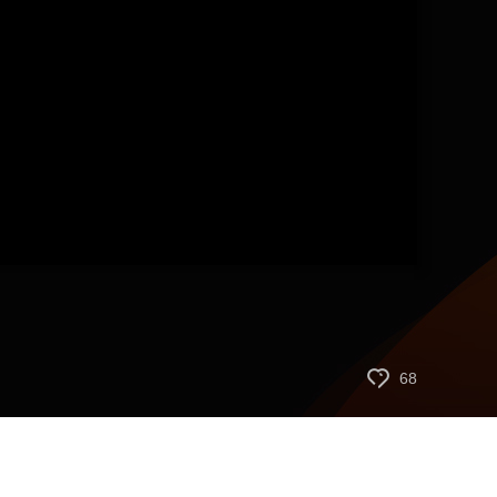
艺术
汽车
数智
5G
产业+
时尚
天气
才艺
网展
央央好物
68