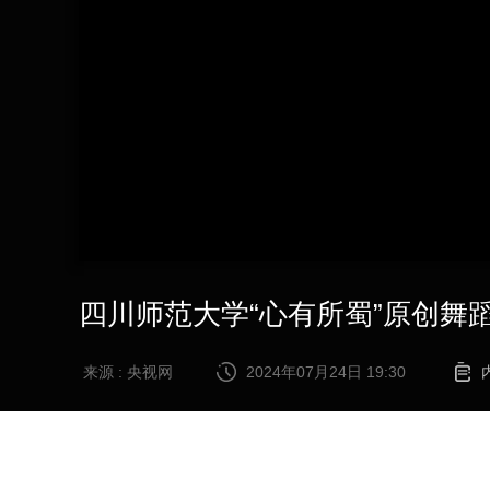
财经
教育
乡村振兴
生态环境
一带一路
大国智造
大国展会
大国保险
云顶对话
CCTV.节目官网
直播
节目单
栏目
片库
四川师范大学“心有所蜀”原创舞
来源 : 央视网
2024年07月24日 19:30