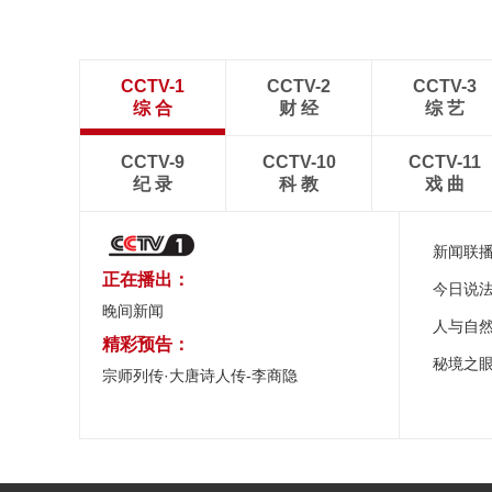
CCTV-1
CCTV-2
CCTV-3
综 合
财 经
综 艺
CCTV-9
CCTV-10
CCTV-11
纪 录
科 教
戏 曲
新闻联
正在播出：
今日说
晚间新闻
人与自
精彩预告：
秘境之
宗师列传·大唐诗人传-李商隐