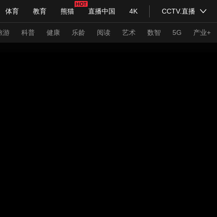
体育
教育
熊猫
直播中国
4K
CCTV.直播
式妙语
主持人
下载央视影音
热解读
天天学习
旅游
科普
健康
乐龄
阅读
艺术
数智
5G
产业+
纪录片网
国家大剧院
大型活动
科技
法治
文娱
人物
公益
图片
习式妙语
央视快评
央视网评
光华锐评
锋面
频道
VR/AR
4K专区
全景新闻
请入列
人生第一次
人生第二次
年冬奥会
CBA
NBA
中超
国足
国际足球
网球
综
体育江湖
文化体育
冰雪道路
足球道路