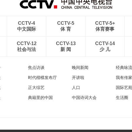
CCTV-4
CCTV-5
CCTV-5+
中文国际
体 育
体育赛事
CCTV-12
CCTV-13
CCTV-14
社会与法
新 闻
少 儿
播
焦点访谈
晚间新闻
经典咏
法
时代楷模发布厅
开讲啦
我有传
然
正大综艺
人口
国际艺
眼
典籍里的中国
中国诗词大会
生活圈