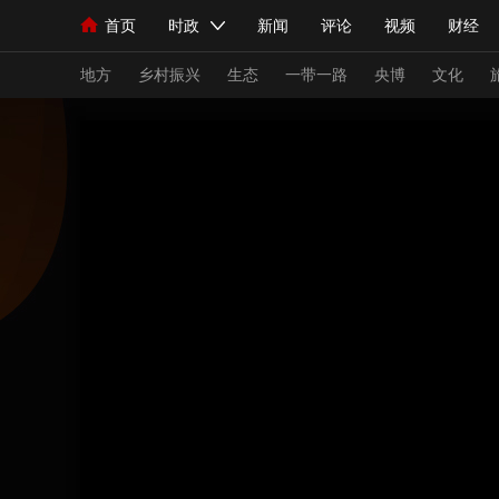
首页
时政
新闻
评论
视频
财经
人民领袖习近平
直播
海外频道
片库
iPanda
栏目大全
联播+
English
中国领导人
节目单
Монгол
听音
央视快评
微视频
习
地方
乡村振兴
生态
一带一路
央博
文化
总台春晚
网络春晚
共产党员网
秧纪录
新闻
国内
国际
评论
经济
军事
人民领袖习近平
联播+
热解读
天天学习
视频
小央视频
小央直播
直播中国
熊猫
现场
前线
比划
快看
蓝海中国
新兵
体育
直播
竞猜
2026年世界杯
2026
VIP会员
CCTV奥林匹克频道
生活体育大会