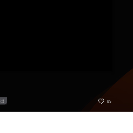
艺术
汽车
数智
5G
产业+
时尚
天气
才艺
网展
央央好物
播
画
设
静
放
质
置
音
速
(m)
度
演出
89